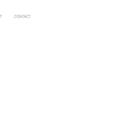
T
T
CONTACT
CONTACT