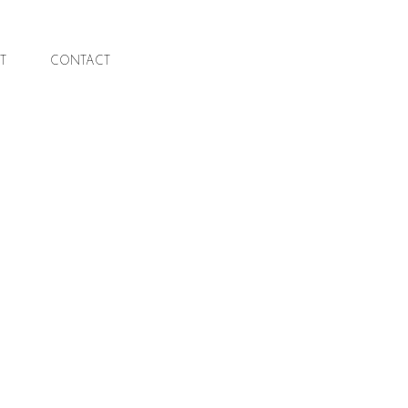
T
T
CONTACT
CONTACT